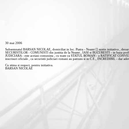
30 mai 2006
Subsemnatul BARSAN NICOLAE, domiciliat in loc. Piatra - Neamt [] sustin initiativa , deoa
SECURISTILOR - COMUNISTI din justitia de la Neamt , IASI si BUCURESTI - in baza prob
JUDICIARA - este aceiasi comunista , cu toate ca STATUL ROMAN - a RATIFICAT CONVENTI
inscrisuri oficiale , ca securistii judiciari romani au patruns si in C.E., INCREDIBIL - dar ade
Cu stima si respect, pentru initiativa.
BARSAN NICOLAE