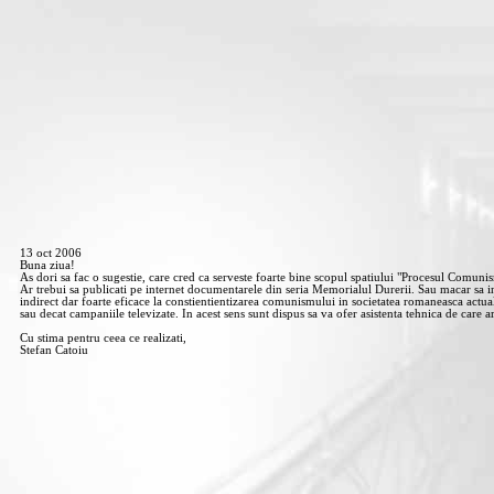
13 oct 2006
Buna ziua!
As dori sa fac o sugestie, care cred ca serveste foarte bine scopul spatiului "Procesul Comuni
Ar trebui sa publicati pe internet documentarele din seria Memorialul Durerii. Sau macar sa insi
indirect dar foarte eficace la constientientizarea comunismului in societatea romaneasca actua
sau decat campaniile televizate. In acest sens sunt dispus sa va ofer asistenta tehnica de care a
Cu stima pentru ceea ce realizati,
Stefan Catoiu