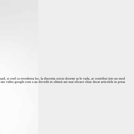
il, si cred ca revederea lor, la discretia oricui doreste sa le vada, ar contribui intr-un mod
sau video.google.com s-au dovedit in ultimii ani mai eficace chiar decat articolele in presa