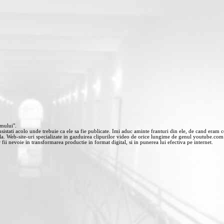
smului".
stati acolo unde trebuie ca ele sa fie publicate. Imi aduc aminte franturi din ele, de cand eram cop
la. Web-site-uri specializate in gazduirea clipurilor video de orice lungime de genul youtube.com 
r fii nevoie in transformarea productie in format digital, si in punerea lui efectiva pe internet.