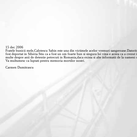
15 dec 2006
Fratele bunicii mele,Calotescu Sabin este una din victimele acelor vremuri sangeroase.Datorit
fost deportat in Siberia.Stiu ca a fost un om foarte bun si singura lui vina e aceea ca a crezut 
multe despre anii de detentie petrecuti in Romania,daca exista si alte informatii de la oameni
Va multumesc ca luptati pentru memoria mortilor nostri.
Carmen Dumitrascu