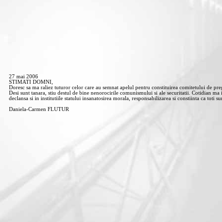
27 mai 2006
STIMATI DOMNI,
Doresc sa ma raliez tuturor celor care au semnat apelul pentru constituirea comitetului de prega
Desi sunt tanara, stiu destul de bine nenorocirile comunismului si ale securitatii. Cotidian ma i
declansa si in institutiile statului insanatosirea morala, responsabilizarea si constiinta ca tot
Daniela-Carmen FLUTUR