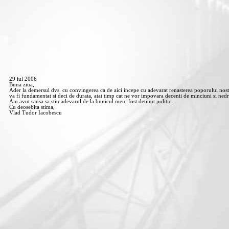
29 iul 2006
Buna ziua,
Ader la demersul dvs. cu convingerea ca de aici incepe cu adevarat renasterea poporului nost
va fi fundamentat si deci de durata, atat timp cat ne vor impovara decenii de minciuni si ned
Am avut sansa sa stiu adevarul de la bunicul meu, fost detinut politic...
Cu deosebita stima,
Vlad Tudor Iacobescu