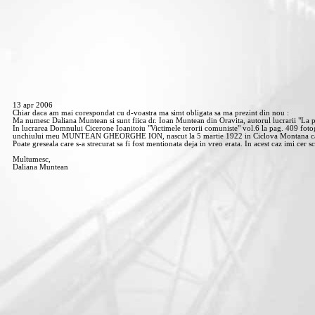
13 apr 2006
Chiar daca am mai corespondat cu d-voastra ma simt obligata sa ma prezint din nou :
Ma numesc Daliana Muntean si sunt fiica dr. Ioan Muntean din Oravita, autorul lucrarii "La pas
In lucrarea Domnului Cicerone Ioanitoiu "Victimele terorii comuniste" vol.6 la pag. 409 foto
unchiului meu MUNTEAN GHEORGHE ION, nascut la 5 martie 1922 in Ciclova Montana care se
Poate greseala care s-a strecurat sa fi fost mentionata deja in vreo erata. In acest caz imi cer s
Multumesc,
Daliana Muntean