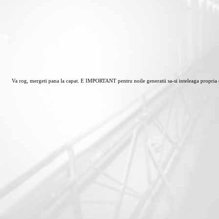
Va rog, mergeti pana la capat. E IMPORTANT pentru noile generatii sa-si inteleaga propria e