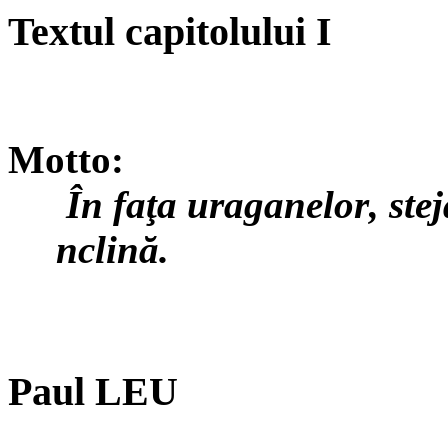
Textul capitolului I
Motto:
Î
n faţa
uraganelor
, ste
nclină.
Paul LEU