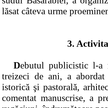
sudul Basarabiei, a organiz
lăsat câteva urme proeminen
3. Activit
D
ebutul publicistic l-a
treizeci de ani, a abordat
istorică şi pastorală, arhite
comentat manuscrise, a prez