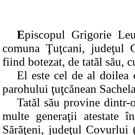
E
piscopul Grigorie Le
comuna Ţuţcani, judeţul Ga
fiind botezat, de tatăl său,
El este cel de al doilea 
parohului ţuţcănean Sachel
Tatăl său provine dintr-
multe generaţii atestate î
Sărăţeni, judeţul Covurlui (