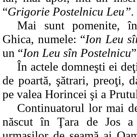
“
Grigorie Postelnicu Leu”.
Mai sunt pomenite, în
Ghica, numele: “
Ion Leu sî
un “
Ion Leu sîn Postelnicu
”
În actele domneşti ei deţi
de poartă, şătrari, preoţi, d
pe valea Horincei şi a Prutul
Continuatorul lor mai d
născut în Ţara de Jos a 
urmaşilor de seamă ai Oam