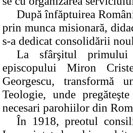
se cu organizarea serviciului
După înfăptuirea Români
prin munca misionară, didact
s-a dedicat consolidării noul
La sfârşitul primulu
episcopului Miron Crist
Georgescu, transformă u
Teologie, unde pregăteşte
necesari parohiilor din Ro
În 1918, preotul consi