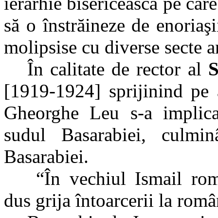
ierarhie bisericească pe care
să o înstrăineze de enoriaşi
molipsise cu diverse secte a
În calitate de rector al
S
[1919-1924] sprijinind pe 
Gheorghe Leu s-a implicat
sudul Basarabiei, culmin
Basarabiei.
“În vechiul Ismail ro
dus grija întoarcerii la rom