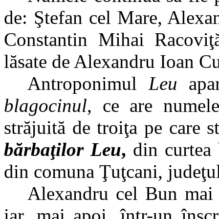
de: Ştefan cel Mare, Alexa
Constantin Mihai Racoviţ
lăsate de Alexandru Ioan C
Antroponimul
Leu
apar
blagocinul
, ce are numele
străjuită de troiţa pe care s
bărbaţilor Leu
,
din curtea 
din comuna Ţuţcani, judeţul
Alexandru cel Bun mai
iar, mai apoi, într-un îns