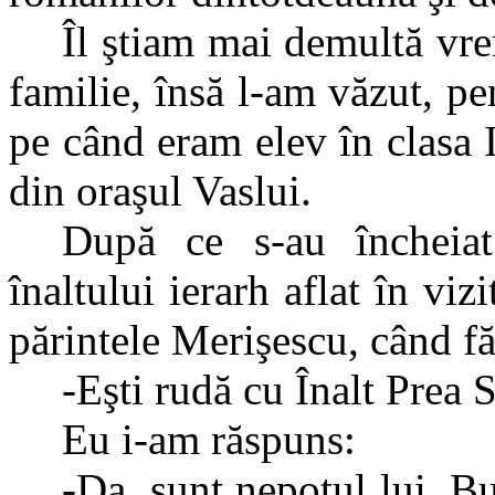
Îl ştiam mai demultă vre
familie, însă l-am văzut, pe
pe când eram elev în clasa 
din oraşul Vaslui.
După ce s-au încheiat 
înaltului ierarh aflat în viz
părintele Merişescu, când fă
-Eşti rudă cu Înalt Prea 
Eu i-am răspuns:
-Da, sunt nepotul lui. B