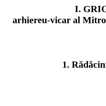
I
.
GRIG
arhiereu
-
vicar al Mitr
1. Rădăcini