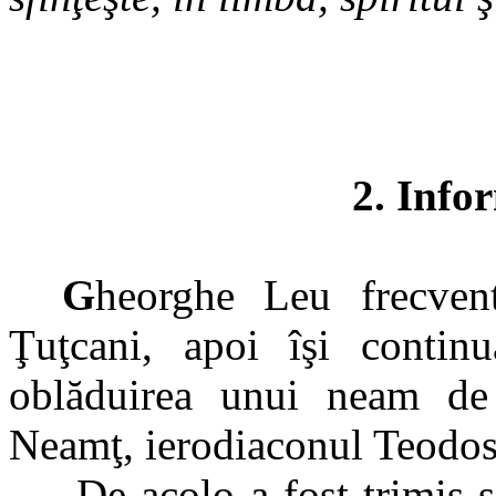
2. Info
G
heorghe Leu frecvent
Ţuţcani, apoi îşi contin
oblăduirea unui neam de a
Neamţ, ierodiaconul Teodos
De acolo a fost trimis 