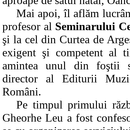
aproape de satul natal, Oanc
Mai apoi, îl aflăm lucrând
profesor al
Seminarului C
şi la cel din Curtea de Arg
exigent şi competent al ti
amintea unul din foştii s
director al Editurii Muz
Români.
Pe timpul primului răz
Gheorhe Leu a fost confeso