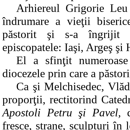
Arhiereul Grigorie Leu 
îndrumare a vieţii biseric
păstorit şi s-a îngriji
episcopatele: Iaşi, Argeş şi 
El a sfinţit numeroase 
diocezele prin care a păstori
Ca şi Melchisedec, Vlădi
proporţii, rectitorind Cate
Apostoli Petru şi Pavel,
fresce, strane, sculpturi î