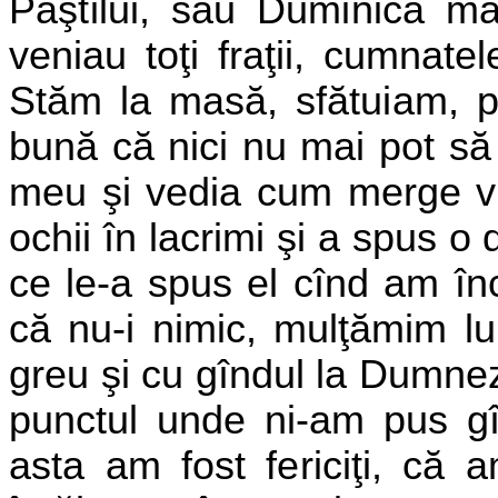
Paştilui, sau Duminica m
veniau toţi fraţii, cumnate
Stăm la masă, sfătuiam, 
bună că nici nu mai pot să 
meu şi vedia cum merge via
ochii în lacrimi şi a spus o
ce le-a spus el cînd am în
că nu-i nimic, mulţămim 
greu şi cu gîndul la Dumneze
punctul unde ni-am pus gî
asta am fost fericiţi, că 