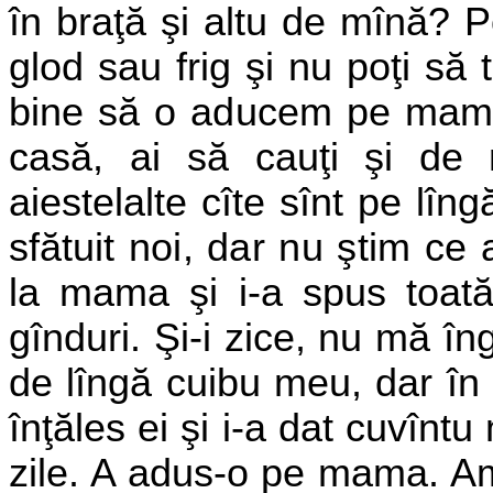
în braţă şi altu de mînă? P
glod sau frig şi nu poţi să 
bine să o
aducem pe mama l
casă, ai să
cauţi şi de
aiestelalte cîte sînt pe
lîng
sfătuit noi, dar nu ştim ce
la mama şi i-a spus toată
gînduri. Şi-i zice, nu mă în
de lîngă cuibu meu, dar în 
înţăles ei şi i-a dat cuvînt
zile. A adus-o pe mama. Am 