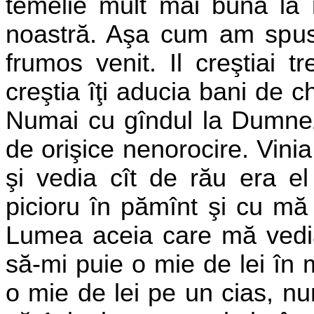
temelie mult mai bună la î
noastră. Aşa
cum am spus 
frumos venit. Il
creştiai t
creştia îţi aducia bani
de ch
Numai cu gîndul la
Dumnez
de orişice nenorocire. Vini
şi vedia cît de rău era e
picioru în pămînt şi cu mă
Lumea aceia care mă vedia
să-mi puie o mie de lei în
o mie de lei pe un cias, n