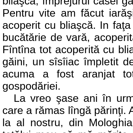
bliaşcă, împrejurul casei g
Pentru vite am făcut iarăş
acoperit cu bliaşcă. In faţ
bucătărie de vară, acoperit
Fîntîna tot acoperită cu bli
găini, un sîsîiac împletit 
acuma a fost aranjat to
gospodăriei.
La vreo şase ani în urma
care a rămas lîngă părinţi. A
la
al nostru, din Mologhi