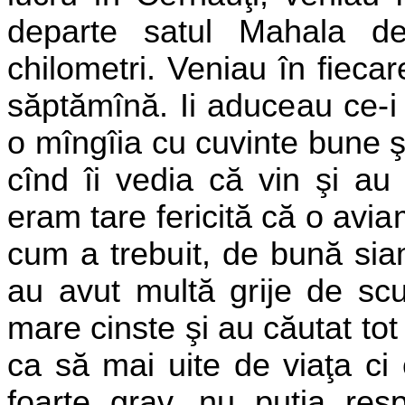
departe satul Mahala de
chilometri. Veniau în fieca
săptămînă. Ii
aduceau ce-i p
o mîngîia cu
cuvinte bune 
cînd îi vedia că vin şi au
eram tare fericită că o
aviam
cum a trebuit, de bună siam
au avut multă grije de
sc
mare cinste şi au căutat tot
ca să mai uite de viaţa ci
foarte grav, nu putia res