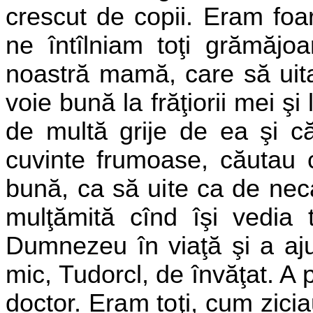
crescut de copii. Eram foa
ne întîlniam toţi grămăjo
noastră mamă, care să uita 
voie bună la frăţiorii mei şi 
de multă grije de ea şi c
cuvinte frumoase,
căutau 
bună, ca să uite ca de
neca
mulţămită cînd îşi vedia to
Dumnezeu în viaţă şi a aju
mic, Tudorcl, de învăţat. A 
doctor. Eram toţi, cum ziciau