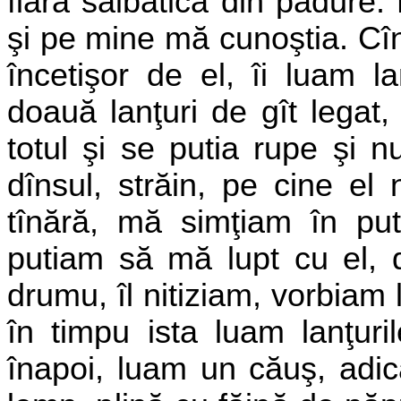
fiară sălbatică din pădure.
şi pe mine mă cunoştia. Cî
încetişor de el, îi luam l
doauă lanţuri de gît legat
totul şi se putia rupe şi 
dînsul, străin, pe cine el
tînără, mă simţiam în pu
putiam să mă lupt cu el, d
drumu, îl nitiziam, vorbiam l
în timpu ista luam lanţuri
înapoi, luam un căuş,
adic