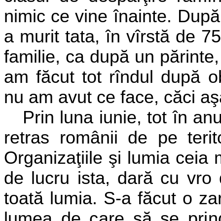
nimic ce vine
înainte. După
a murit tata, în vîrstă de 75
familie, ca după
un părinte,
am făcut tot rîndul după o
nu am avut ce face, căci aş
Prin luna iunie, tot în anu
retras românii de pe terit
Organizaţiile şi lumia ceia 
de lucru ista, dară cu vro 
toată lumia. S-a făcut o za
lumea de
care să se prin