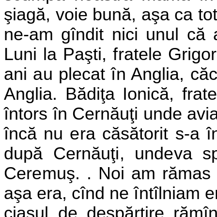
şiagă, voie bună, aşa ca to
ne-am gîndit nici unul că a
Luni
la Paşti, fratele Grigo
ani au plecat în Anglia, căc
Anglia. Bădiţa Ionică, fra
întors în
Cernăuţi unde avia
încă nu
era căsătorit s-a î
după
Cernăuţi, undeva s
Ceremuş. .
Noi am rămas a
aşa era, cînd ne
întîlniam 
ciasul de
despărţire rămî