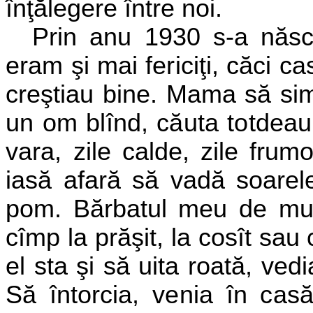
înţălegere între noi.
Prin anu 1930 s-a născu
eram şi mai fericiţi, căci c
creştiau bine. Mama să simţ
un
om blînd, căuta totdea
vara,
zile calde, zile fru
iasă afară să vadă soarel
pom. Bărbatul
meu de mult
cîmp la prăşit, la cosît sa
el sta şi să uita roată, ve
Să întorcia, venia în cas