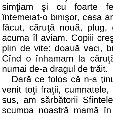
simţiam şi cu foarte fe
întemeiat-o binişor, casa a
făcut, căruţă nouă, plug,
acuma îl aviam. Copiii cre
plin de vite: doauă vaci, b
Cînd o înhamam la căruţ
numai de-a dragul de trăit.
Dară ce folos că n-a ţin
venit toţi fraţii, cumnate
sus, am sărbătorii Sfintele
scumpa noastră mamă în mi