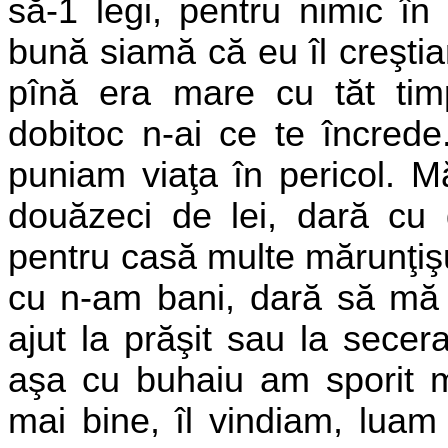
să-1 legi, pentru nimic în
bună siamă că eu îl creşti
pînă era mare cu tăt tim
dobitoc n-ai ce te încrede
puniam viaţa în pericol. 
douăzeci de lei, dară cu
pentru
casă multe mărunţişu
cu n-am
bani, dară să mă
ajut la prăşit
sau la secera
aşa cu buhaiu am
sporit 
mai bine, îl vindiam,
luam 