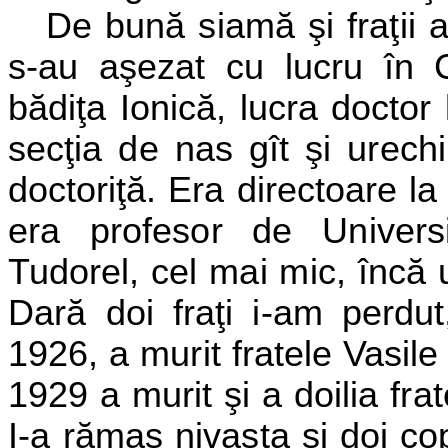
De bună siamă şi fraţii 
s-au aşezat cu lucru în C
bădiţa Ionică, lucra doctor 
secţia de nas gît şi urechi
doctoriţă. Era directoare la
era profesor de Universi
Tudorel,
cel mai mic, încă 
Dară doi
fraţi i-am perdu
1926, a murit fratele Vasile
1929 a murit şi a doilia fr
I-a rămas nivasta
şi doi co