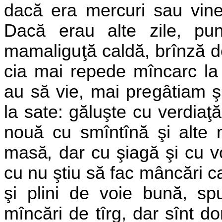
dacă era mercuri sau vine
Dacă erau alte zile, p
mamaliguţă caldă, brînză d
cia mai repede mîncarc la
au să vie, mai pregâtiam şi
la sate: găluşte cu verdiaţă
nouă cu smîntînă şi alte 
masă, dar cu şiagă şi cu v
cu
nu ştiu să fac mâncări c
şi plini de voie bună, s
mîncări de tîrg, dar sînt do