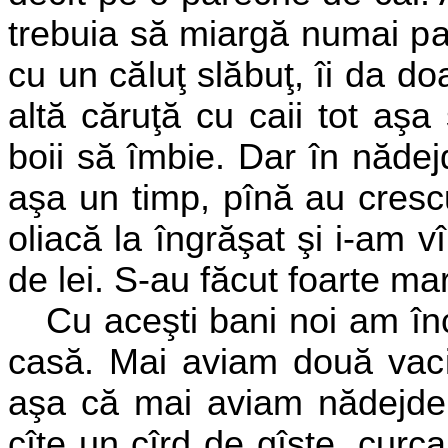
trebuia să miargă numai pa
cu un căluţ slăbuţ, îi da do
altă căruţă cu caii tot aşa 
boii să îmbie. Dar în nădej
aşa un timp, pînă au crescu
oliacă la îngrăşat şi i-am 
de lei. S-au făcut foarte mar
Cu aceşti bani noi am în
casă. Mai aviam două vaci
aşa că mai aviam nădejde
cîte un cîrd de gîşte, curc