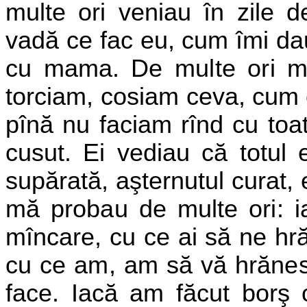
multe ori veniau în zile d
vadă ce fac eu, cum îmi dau
cu mama.
De multe ori m
torciam, cosiam
ceva, cum 
pînă nu faciam rînd cu toa
cusut. Ei vediau că totul
supărată, aşternutul curat,
mă probau de multe ori: 
mîncare, cu ce ai să ne hr
cu ce am, am să vă hrăne
face. Iacă am făcut borş