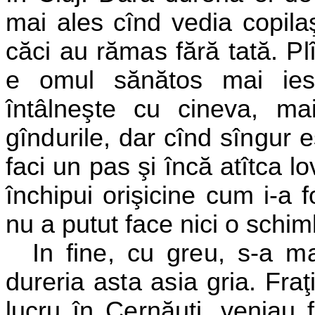
mai ales cînd vedia copilaş
căci au rămas fără tată. Pl
e omul sănătos mai ie
întâlneşte cu cineva, m
gîndurile, dar cînd sîngur eş
faci un pas şi încă atîtca lov
închipui orişicine cum i-a f
nu a putut face nici o schim
I
n fine, cu greu, s-a ma
dureria asta asia gria. Fraţ
lucru în Cernăuţi, veniau 