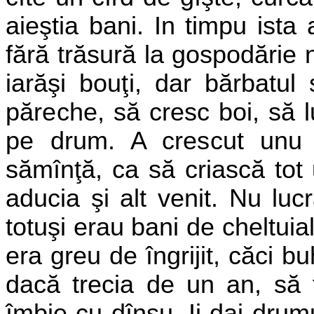
aieştia bani. In timpu ista
fără trăsură la gospodărie 
iarăşi bouţi, dar bărbatu
păreche, să cresc boi, să l
pe
drum. A crescut unu 
sămînţă, ca
să criască to
aducia şi alt venit. Nu luc
totuşi erau bani de cheltuia
era greu de îngrijit, căci b
dacă trecia de un an, să f
îmbie cu dînsu. Ii dai drumu