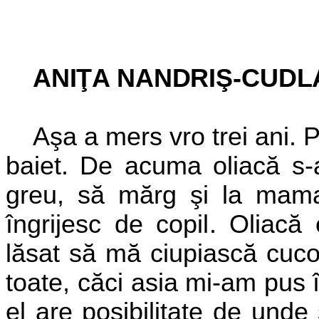
ANIŢA NANDRIŞ-CUDLA
Aşa a mers vro trei ani. 
baiet. De acuma oliacă s-
greu, să mărg şi la mama
îngrijesc
de copil. Oliacă
lăsat să mă ciupiască cuc
toate, căci asia
mi-am pus î
el are posibilitate de und