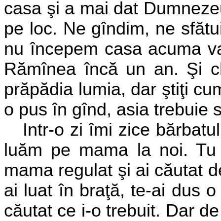
casa şi a mai dat Dumnezeu
pe loc. Ne gîndim, ne sfăt
nu începem casa acuma var
Rămînea încă un an. Şi ch
prăpădia lumia, dar ştiţi cum
o pus în gînd, asia trebuie
s
I
ntr-o zi îmi zice bărbat
luăm pe mama la noi. Tu cî
mama regulat şi ai căutat de 
ai luat în braţă, te-ai dus o
căutat ce i-o trebuit. Dar de