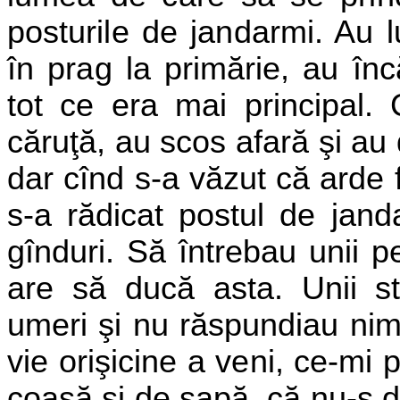
posturile de jandarmi. Au l
în prag la
primărie, au înc
tot ce era mai principal.
căruţă, au scos afară şi au 
dar cînd s-a văzut că arde fo
s-a rădicat postul de
jand
gînduri. Să întrebau unii
pe
are să ducă asta. Unii st
umeri şi nu răspundiau nimic
vie orişicine a veni, ce-mi
coasă şi de sapă, că nu-s 