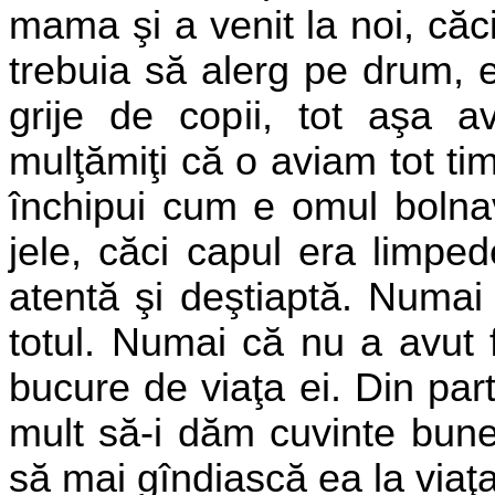
mama şi a venit la noi, că
trebuia să alerg pe drum, 
grije de copii, tot aşa 
mulţămiţi că o aviam tot tim
închipui cum e omul bolnav
jele, căci capul era limped
atentă şi deştiaptă. Numai s
totul. Numai că nu a avut 
bucure de viaţa ei. Din par
mult să-i dăm cuvinte bune
să mai gîndiască ea la viaţ