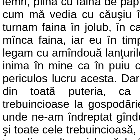
lemn, plină cu făină de păp
cum mă vedia cu căuşiu
turnam faina în jolub, în c
mînca faina, iar eu în timp
legam cu amîndouă lanţurile
inima în mine ca în puiu c
periculos lucru acesta. Da
din toată puteria, ca
trebuincioase la gospodări
unde ne-am îndreptat gînd
şi toate cele trebuincioasă,