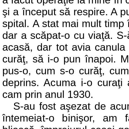
a făcut
operaţie la mine în 
şi a
început să respire. A pu
spital.
A stat mai mult timp 
dar a
scăpat-o cu viaţă. S-
acasă, dar tot avia canula 
curăţ, să i-o
pun înapoi. Mi
pus-o, cum s-o curăţ, cum
deprins. Acuma i-o
curaţi
cam prin anul 1930.
S-au fost aşezat de acu
întemeiat-o binişor, am 