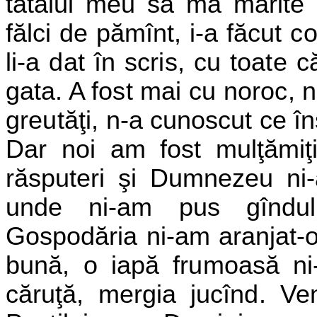
tatălui
meu să mă mărite p
fălci de
pămînt, i-a făcut co
li-a dat în scris, cu toate
gata. A fost
mai cu noroc, n-
greutăţi, n-a
cunoscut ce în
Dar noi am fost mulţămiţi 
răsputeri şi Dumnezeu ni-
unde ni-am pus gîndul 
Gospodăria ni-am aranjat-
bună, o iapă frumoasă ni
căruţă, mergia jucînd. V