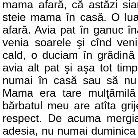
mama afară, că astăzi
si
steie mama în casă. O luam
afară. Avia pat în ganuc î
venia soarele şi cînd ven
cald, o duciam în grădin
avia alt pat şi aşa tot ti
numai în casă sau să nu s
Mama era tare mulţămilă 
bărbatul meu are atîta gri
respect. De acuma mergia t
adesia, nu numai duminica 