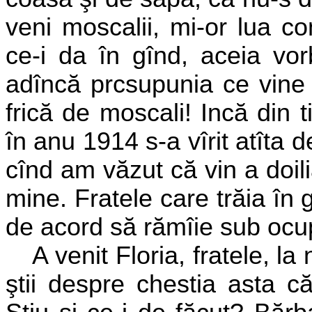
veni moscalii, mi-or lua c
ce-i da în gînd, aceia vo
adîncă prcsupunia ce vine 
frică de moscali! Incă din 
în anu 1914 s-a vîrit atîta 
cînd am văzut că vin a doil
mine. Fratele care trăia în
de acord să rămîie sub ocu
A venit Floria, fratele, la
ştii despre chestia asta c