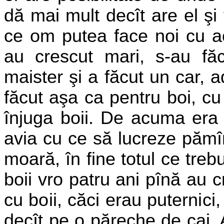
dă mai mult decît are el ş
ce om putea face noi cu ac
au crescut mari, s-au făc
maister şi a făcut un car, a
făcut aşa ca pentru boi, c
înjuga boii. De acuma era
avia cu ce să lucreze pămî
moară, în fine totul ce treb
boii vro patru ani pînă au 
cu boii, căci erau puternici
decît pe o păreche de cai. A