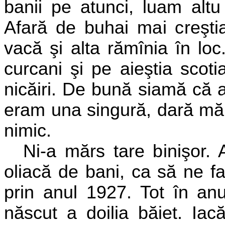
banii pe atunci, luam alt
Afară de buhai mai creşt
vacă şi alta rămînia în loc
curcani şi pe aieştia scot
nicăiri. De bună siamă că 
eram una singură, dară m
nimic.
Ni-a mărs tare binişor. 
oliacă de bani, ca să ne f
prin anul 1927. Tot în anu 
născut a doilia băiet. Iac