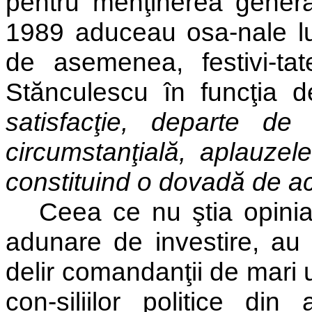
pentru menţinerea general
1989 aduceau osa-nale lu
de asemenea, festivi-tat
Stănculescu în funcţia d
satisfacţie, departe de
circumstanţială, aplauzel
constituind o dovadă de ac
Ceea ce nu ştia opinia
adunare de investire, au 
delir comandanţii de mari uni
con-siliilor politice di