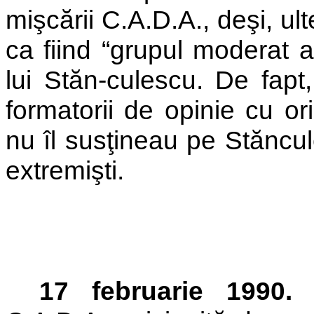
mişcării C.A.D.A., deşi, ul
ca fiind “grupul moderat a
lui Stăn-culescu. De fapt,
formatorii de opinie cu o
nu îl susţineau pe Stăncul
extremişti.
17 februarie 1990.
A