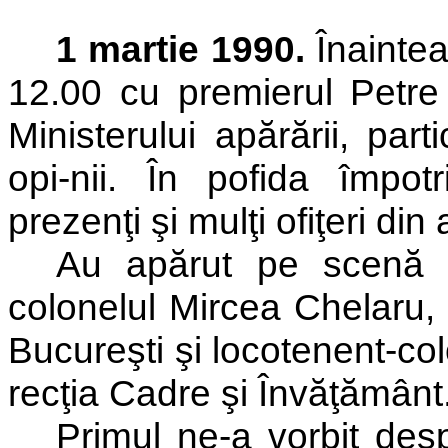
1 martie 1990.
Înaintea
12.00 cu premierul Petre 
Ministerului apărării, par
opi-nii. În pofida împotri
prezenţi şi mulţi ofiţeri di
Au
apărut
pe
scenă
colonelul Mircea Chelaru, 
Bucureşti şi locotenent-col
recţia Cadre şi Învăţământ
Primul ne-a vorbit desp