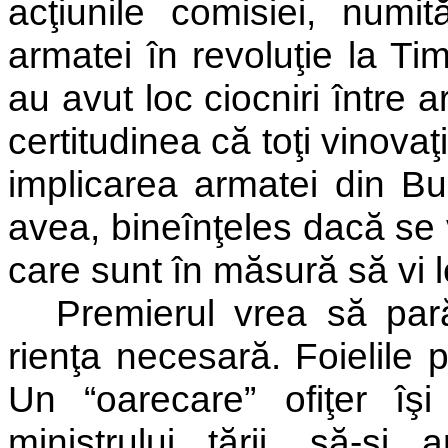
acţiunile comisiei, numit
armatei în revoluţie la Tim
au avut loc ciocniri între
certitudinea că toţi vinovaţii
implicarea armatei din Buc
avea, bineînţeles dacă se v
care sunt în măsură să vi 
Premierul vrea să par
rienţa necesară. Foielile 
Un “oarecare” ofiţer îşi
ministrului ţării, să-şi