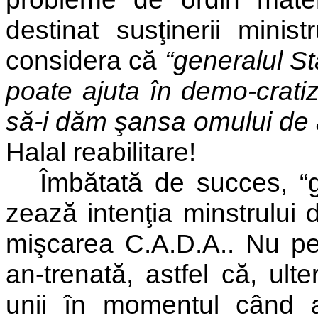
destinat susţinerii minist
considera că
“generalul S
poate ajuta în demo-cratiz
să-i dăm şansa omului de a 
Halal reabilitare!
Îmbătată de succes, “
zează intenţia minstrului 
mişcarea C.A.D.A.. Nu per
an-trenată, astfel că, ulteri
unii în momentul când au 