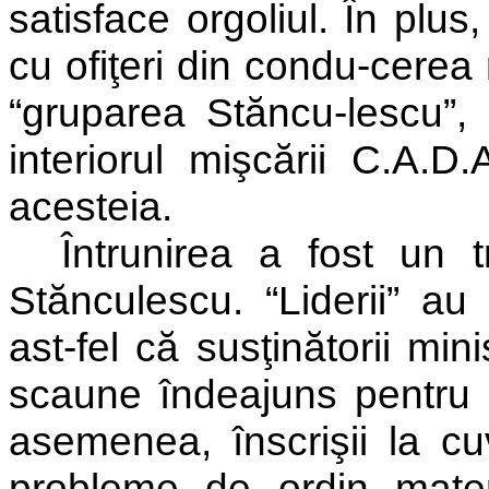
satisface orgoliul. În plu
cu ofiţeri din condu-cerea
“gruparea Stăncu-lescu”, 
interiorul mişcării C.A.D
acesteia.
Întrunirea a fost un t
Stănculescu. “Liderii” au î
ast-fel că susţinătorii mi
scaune îndeajuns pentru e
asemenea, înscrişii la c
probleme de ordin materi