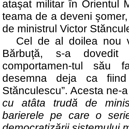
ataşat militar în Orientul 
teama de a deveni şomer, s
de ministrul Victor Stăncul
Cel de al doilea nou v
Bărbuţă, s-a dovedit 
comportamen-tul său faţ
desemna deja ca fiind p
Stănculescu”. Acesta ne-a
cu atâta trudă de minis
barierele pe care o seri
democratizării sistemului mi