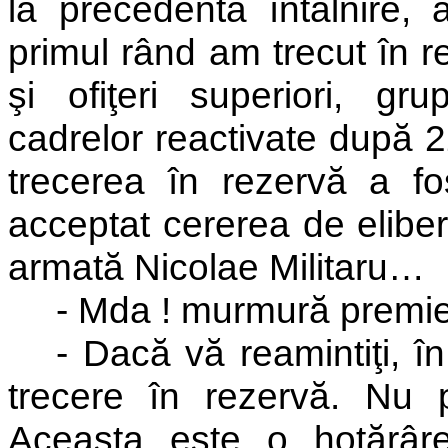
la precedenta întâlnire,
primul rând am trecut în r
şi ofiţeri superiori, gr
cadrelor reactivate după 
trecerea în rezervă a fos
acceptat cererea de eliber
armată Nicolae Militaru…
- Mda ! murmură premie
- Dacă vă reamintiţi, î
trecere în rezervă. Nu 
Aceasta este o hotărâr