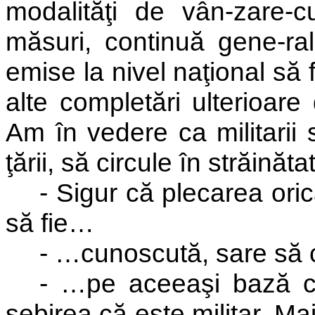
modalităţi de vân-zare-cu
măsuri, continuă gene-ralu
emise la nivel naţional să fi
alte completări ulterioare 
Am în vedere ca militarii s
ţării, să circule în străină
- Sigur că plecarea orică
să fie…
- …cunoscută, sare să 
- …pe aceeaşi bază ca
sebirea că este militar. Ma