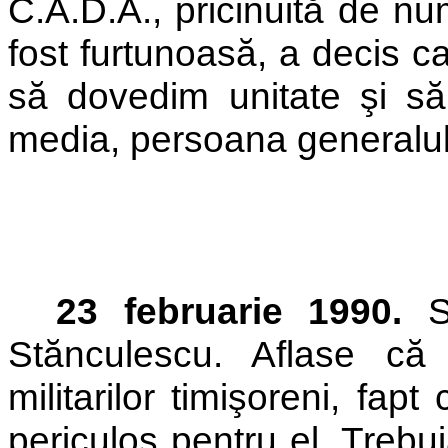
C.A.D.A., pricinuită de num
fost furtunoasă, a decis c
să dovedim unitate şi s
media, persoana generalul
23 februarie 1990.
Su
Stănculescu. Aflase că
militarilor timişoreni, fa
periculos pentru el. Trebui