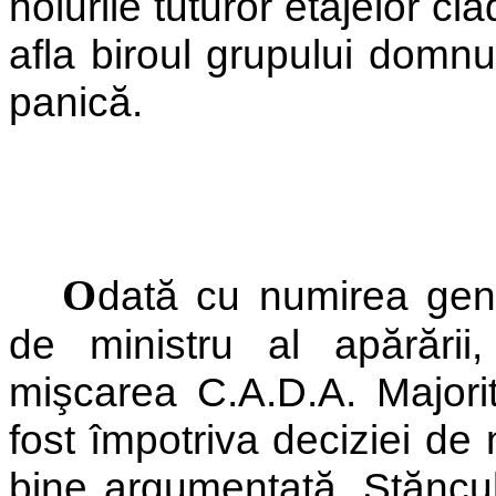
holurile tuturor etajelor clă
afla biroul grupului domnul
panică.
O
dată cu numirea gene
de ministru al apărării
mişcarea C.A.D.A. Majorita
fost împotriva deciziei de 
bine argumentată. Stăncul