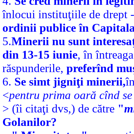
4.
Se cred minerii în legiti
înlocui instituţiile de drept 
ordinii publice în Capitala
5.
Minerii nu sunt interesa
din 13-15 iunie
, în întreag
răspunderile,
preferînd mu
6.
Se simt jigniţi minerii,
î
<
pentru prima oară cînd se 
> (îi citaţi dvs,) de către
"
m
Golanilor?