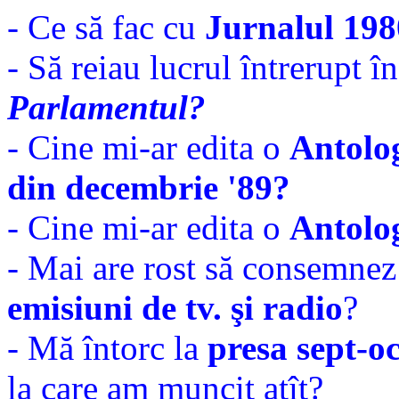
- Ce să fac cu
Jurnalul 19
- Să reiau lucrul întrerupt î
Parlamentul?
- Cine mi-ar edita o
Antolo
din decembrie '89?
- Cine mi-ar edita o
Antolo
- Mai are rost să consemnez
emisiuni de tv. şi radio
?
- Mă întorc la
presa sept-oc
la care am muncit atît?