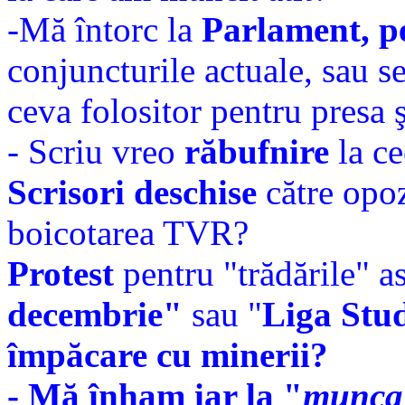
-Mă întorc la
Parlament, p
conjuncturile actuale, sau s
ceva folositor pentru presa ş
- Scriu vreo
răbufnire
la c
Scrisori deschise
către opo
boicotarea TVR?
Protest
pentru "trădările" as
decembrie"
sau "
Liga Stud
împăcare cu minerii?
- Mă înham iar la "
munca