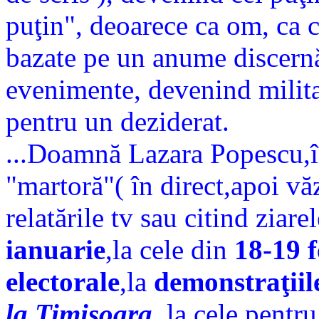
puţin", deoarece ca om, ca c
bazate pe un anume discernăm
evenimente, devenind milita
pentru un deziderat.
...Doamnă Lazara Popescu,în
"martoră"( în direct,apoi vă
relatările tv sau citind ziarel
ianuarie
,la cele din
18-19 
electorale
,la
demonstraţii
la Timişoara
, la cele pentr