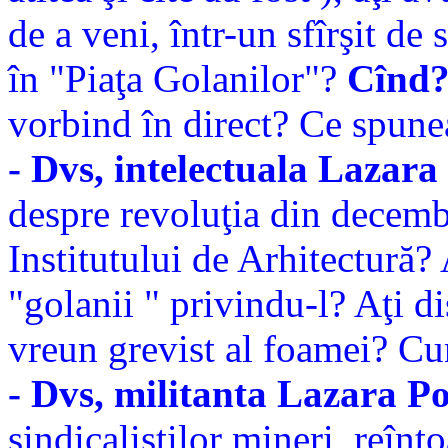
de a veni, într-un sfîrşit de
în "Piaţa Golanilor"?
Cînd?
vorbind în direct? Ce spune
- Dvs, intelectuala Lazar
despre revoluţia din decembr
Institutului de Arhitectură?
"golanii " privindu-l? Aţi d
vreun grevist al foamei? Cun
- Dvs, militanta Lazara P
sindicaliştilor mineri, reînt