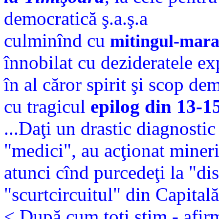
democratică ş.a.ş.a
culminînd cu
mitingul-marat
înnobilat cu dezideratele ex
în al căror spirit şi scop de
cu tragicul
epilog din 13-1
...Daţi un drastic diagnostic
"medici", au acţionat mineri
atunci cînd purcedeţi la "di
"scurtcircuitul" din Capitală 
< După cum toţi ştim - afir