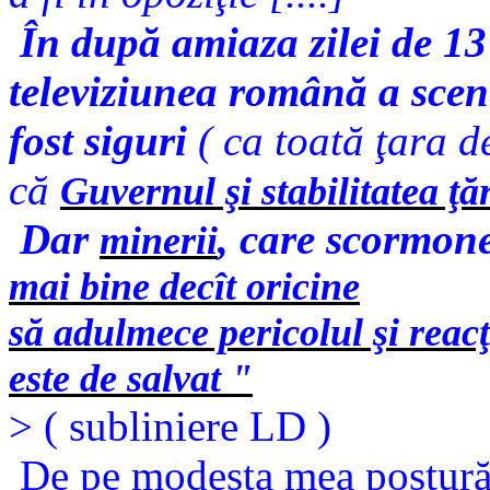
În după amiaza zilei de 13
televiziunea română
a scen
fost siguri
( ca toată ţara de
că
Guvernul şi stabilitatea ţăr
Dar
, care scormon
minerii
mai bine decît oricine
să adulmece pericolul şi reac
este de salvat "
> ( subliniere LD )
De pe modesta mea postură d