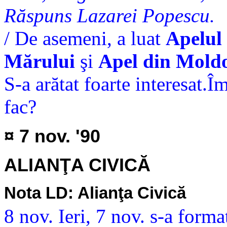
Răspuns Lazarei Popescu.
/ De asemeni, a luat
Apelul
Mărului
şi
Apel din Mold
S-a arătat foarte interesat.
fac?
¤ 7 nov. '90
ALIANŢA CIVICĂ
Nota LD: Alianţa Civică
8 nov. Ieri, 7 nov. s-a form