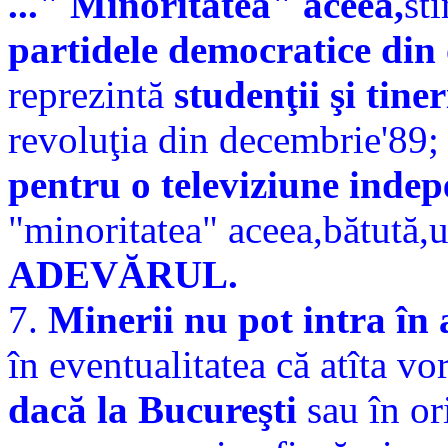
..." Minoritatea" aceea,
st
partidele democratice din 
reprezintă
studenţii şi tine
revoluţia din decembrie'89;
pentru o televiziune inde
"minoritatea" aceea,bătută,um
ADEVĂRUL.
7.
Minerii nu pot intra în
în eventualitatea că atîta vo
dacă la Bucureşti
sau în ori