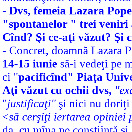
-
Dvs, femeia Lazara Pope
"spontanelor " trei veniri
Cînd? Şi ce-aţi văzut? Şi c
- Concret, doamnă Lazara P
14-15 iunie
să-i vedeţi pe 
ci "
pacificînd" Piaţa Unive
Aţi văzut cu ochii dvs,
"ex
"
justificaţi"
şi nici nu doriţi
<
să cerşiţi iertarea opiniei
da, cu mîna pe conştiinţă şi 