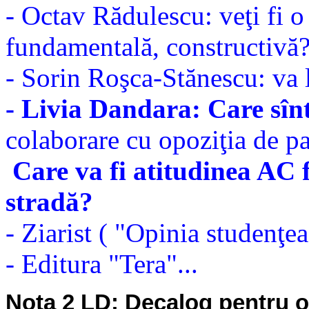
- Octav Rădulescu: veţi fi o
fundamentală, constructivă
- Sorin Roşca-Stănescu: va l
- Livia Dandara: Care sînt
colaborare cu opoziţia de pa
Care va fi atitudinea AC f
stradă?
- Ziarist ( "Opinia studenţea
- Editura "Tera"...
Nota 2 LD: Decalog pentru o