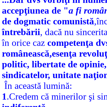
accepţiunea de "
a fi româ
de dogmatic comunistă
,în
întrebării
, dacă nu sincerit
în orice caz
competenţa dvs.
românească,esenţa revoluţ
politic, libertate de opini
sindicatelor, unitate naţio
În această lumină:
1
.Credem că minerilor şi si