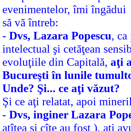
evenimentelor, îmi îngădui
să vă întreb:
- Dvs, Lazara Popescu
, ca
intelectual şi cetăţean sensi
evoluţiile din Capitală,
aţi 
Bucureşti în lunile tumult
Unde? Şi... ce aţi văzut?
Şi ce aţi relatat, apoi mineri
- Dvs, inginer Lazara Pop
atîtea şi cîte au fost ), aţi a