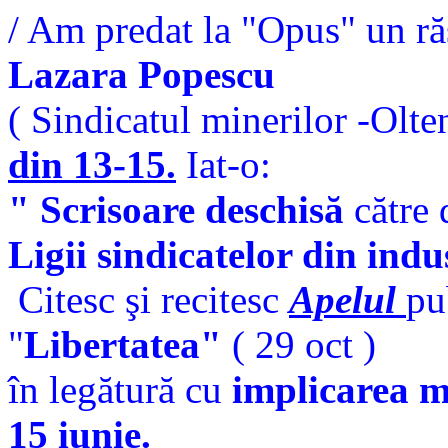
/ Am predat la "Opus" un r
Lazara Popescu
( Sindicatul minerilor -Olte
din 13-15.
Iat-o:
" Scrisoare deschisă
către
Ligii sindicatelor din indu
Citesc şi recitesc
Apelul
pu
"
Libertatea"
( 29 oct )
în legătură cu
implicarea mi
15 iunie.