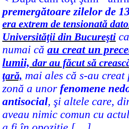
premergătoare zilelor de 1
era extrem de tensionată dator
ca
Universităţii din Bucureşti
numai că
au creat un prece
lumii,
dar au făcut să crească
mai ales că s-au creat 
ţară,
zonă a unor
fenomene nedor
antisocial
, şi altele care, d
aveau nimic comun cu actul
a fi în opoziţie [....]