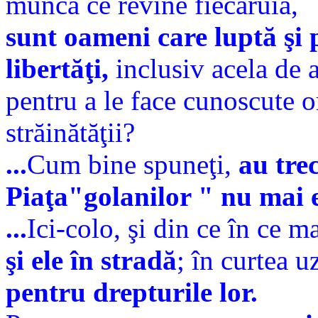
munca ce revine fiecăruia,
sunt oameni care luptă şi p
libertăţi,
inclusiv acela de 
pentru a le face cunoscute o
străinătăţii?
...
Cum bine spuneţi,
au trec
Piaţa"golanilor " nu mai 
...
Ici-colo, şi din ce în ce 
şi ele în stradă
; în curtea u
pentru drepturile lor.