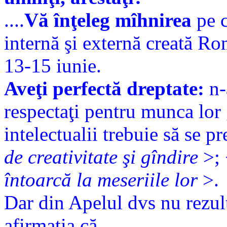
....
Vă înţeleg mîhnirea
pe c
internă şi externă creată R
13-15 iunie.
Aveţi perfectă dreptate:
n-
respectaţi pentru munca lor 
intelectualii trebuie să se p
de creativitate şi gîndire
>;
întoarcă la meseriile lor
>.
Dar din Apelul dvs nu rezul
afirmaţia că