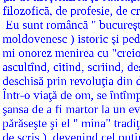
filozofică, de profesie, de c
Eu sunt româncă " bucureşt
moldovenesc ) istoric şi ped
mi onorez menirea cu "creio
ascultînd, citind, scriind, d
deschisă prin revoluţia din 
Într-o viaţă de om, se întîmp
şansa de a fi martor la un ev
părăseşte şi el " mina" tradi
de scris ), devenind cel puţ