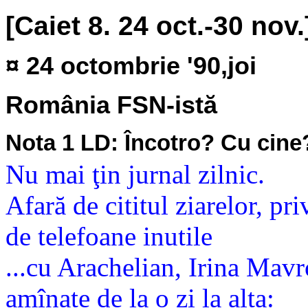
[Caiet 8. 24 oct.-30 nov.
¤ 24 octombrie '90,joi
România FSN-istă
Nota 1 LD: Încotro? Cu cin
Nu mai ţin jurnal zilnic.
Afară de cititul ziarelor, priv
de telefoane inutile
...cu Arachelian, Irina Mavro
amînate de la o zi la alta: