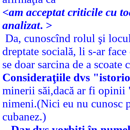
<
am acceptat criticile cu to
analizat
. >
Da, cunoscînd rolul şi locu
dreptate socială, li s-ar fac
se doar sarcina de a scoate 
Consideraţiile dvs "istori
minerii săi,dacă ar fi opinii
nimeni.(Nici eu nu cunosc p
cubanez.)
...Dar dvs vorbiţi în numel