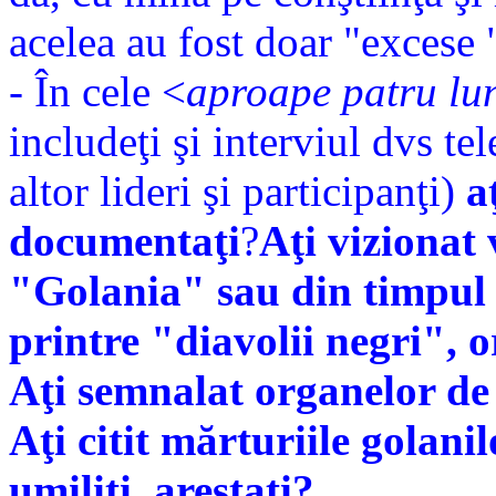
acelea au fost doar "excese 
- În cele <
aproape patru lun
includeţi şi interviul dvs tel
altor lideri şi participanţi)
a
documentaţi
?
Aţi vizionat 
"Golania" sau din timpul
printre "diavolii negri", o
Aţi semnalat organelor de
Aţi citit mărturiile golanil
umiliţi, arestaţi?