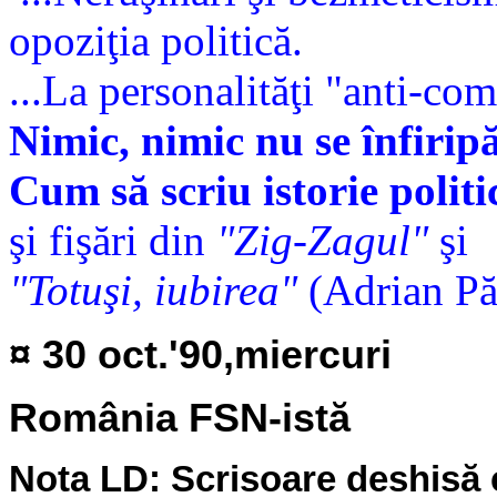
opoziţia politică.
...La personalităţi "anti-comu
Nimic, nimic nu se înfiripă
Cum să scriu istorie politi
şi fişări din
"Zig-Zagul"
şi
"Totuşi, iubirea"
(Adrian Pău
¤ 30 oct.'90,miercuri
România FSN-istă
Nota LD: Scrisoare deshisă