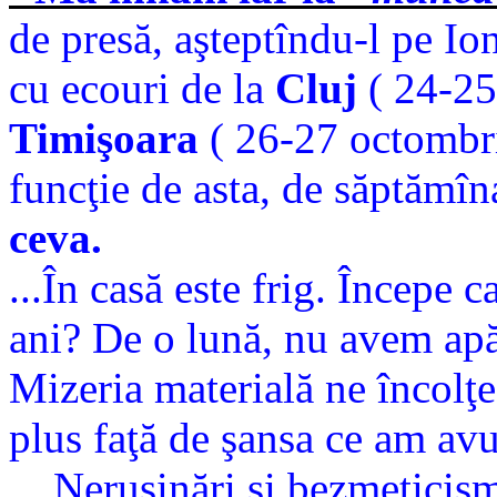
de presă, aşteptîndu-l pe Io
cu ecouri de la
Cluj
( 24-2
Timişoara
( 26-27 octombr
funcţie de asta, de săptămîna
ceva.
...În casă este frig. Începe c
ani? De o lună, nu avem apă 
Mizeria materială ne încolţeş
plus faţă de şansa ce am avu
...Neruşinări şi bezmeticism