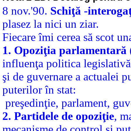
8 nov.'90.
Schiţă -interogaţ
plasez la nici un ziar.
Fiecare îmi cerea să scot una
1. Opoziţia parlamentară
(
influenţa politica legislativă
şi de guvernare a actualei p
puterilor în stat:
preşedinţie, parlament, guve
2. Partidele de opoziţie
, m
mecanisme de control şi put