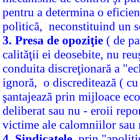
pentru a determina o eficien
politică,
neconstituind un sc
3. Presa de opoziţie
( de pa
calităţii ei deosebite, nu reu
conduita discreţionară a "e
ignoră,
o discreditează ( cu
şantajează prin mijloace eco
deliberat sau nu - eroii repor
victime ale calomniilor sau 
4. Sindicatele
, prin "apolit