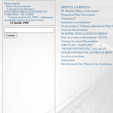
Prima pagină
Arhiva de documente
DREPTUL LA REPLICA
Colecţia Livia Dandara -
Dl. Dumitru Dinca a fost arestat !
DOCUMENTAREA GENOCIDULUI
COMUNIST - PE ETAPE
Noaptea in Piata Universitatii
Contrarevolutia din 1990 - reflectarea
“Comunicat”
actualităţii politice în presa vremii
Interpelare si avertisment
23 Aprilie 1990
Va propunem o Tribuna a libertatii in Piata U
Cintecele Bucurestiului
DUMITRU DINCA A FOST ELIBERAT
Note de protest si divertisment C.P.U.N.
Violenta in centrul Bucurestiului
CIRCULATI, VA RUGAM !
“INTERCONTINENTAL”, ieri, ora 14
INTERCONTINENTAL.ISTORIA SE REPE
Jocul de-a revolutia
Asanumitul
Revolutionarul Ion Flueras il da in judecata,