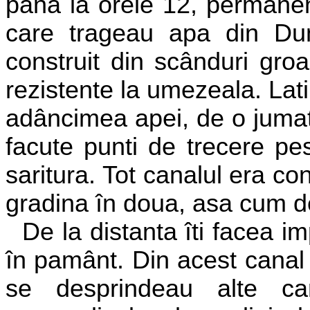
pâna la orele 12, permane
care trageau apa din Dun
construit din scânduri gro
rezistente la umezeala. Lat
adâncimea apei, de o jumat
facute punti de trecere pe
saritura. Tot canalul era con
gradina în doua, asa cum d
De la distanta îti facea i
în pamânt. Din acest canal
se desprindeau alte ca