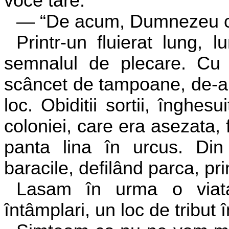
voce tare:
— “De acum, Dumnezeu cu
Printr-un fluierat lung, 
semnalul de plecare. Cu
scâncet de tampoane, de-ab
loc. Obiditii sortii, înghes
coloniei, care era asezata, 
panta lina în urcus. Din
baracile, defilând parca, pri
Lasam în urma o viata 
întâmplari, un loc de tribut 