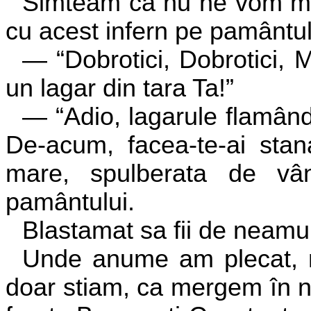
Simteam ca nu ne vom mai 
cu acest infern pe pamântul 
— “Dobrotici, Dobrotici, M
un lagar din tara Ta!”
— “Adio, lagarule flamândul
De-acum, facea-te-ai stan
mare, spulberata de vân
pamântului.
Blastamat sa fii de neamu
Unde anume am plecat, n-
doar stiam, ca mergem în ne