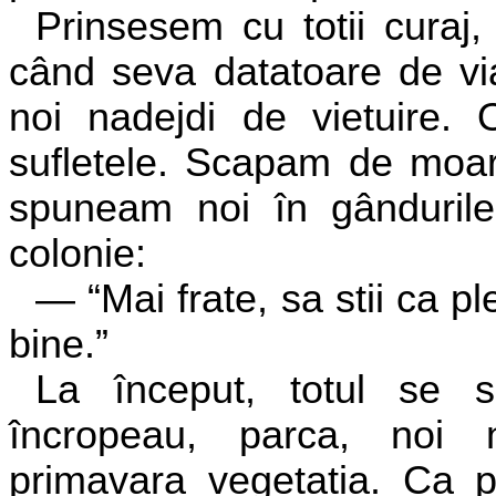
Prinsesem cu totii curaj,
când seva datatoare de via
noi nadejdi de vietuire
sufletele. Scapam de moar
spuneam noi în gândurile
colonie:
— “Mai frate, sa stii ca p
bine.”
La început, totul se s
încropeau, parca, noi 
primavara vegetatia. Ca pr