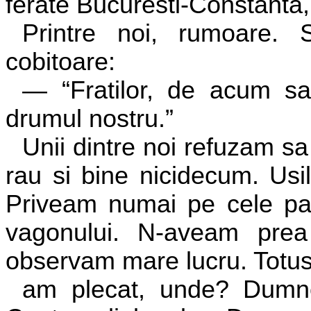
ferate Bucuresti-Constanta, 
Printre noi, rumoare. 
cobitoare:
— “Fratilor, de acum sa
drumul nostru.”
Unii dintre noi refuzam s
rau si bine nicidecum. Usi
Priveam numai pe cele patr
vagonului. N-aveam pre
observam mare lucru. Totu
am plecat, unde? Dumne