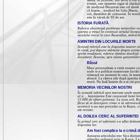
Medic de profesie, Ion Javin a fost un
vremii, este insistent rugat sã rãmân
de medicinã Bucuresti este cel dintâi
cã fusese... medicul lui Iuliu Maniu,
orã, dusmãnit de comunisti. În textul 
este în vârstã de 93 de ani.
ISTORIA FURATÃ
Rubrica abordeazã problema teritoriilor ro
(partea a treia) Se continuã serialul începu
secolului trecut în care Basarabia, strãve
AMINTIRI DIN LOCURILE MORTII
Aceastã rubricã este la dispozitia tuturor ce
în viatã, pot depune mãrturie despre aceste
spirite românesti, rubrica rãmâne deschisã s
document. Aceasta, spre stiinta generetiilo
Râsul
Mare personalitate a vietii noastre cul
unde si-a publicat numeroase lucrãri 
relateazã un moment în care, în temnit
absurd. La câteva zile dupã aparitia 
murit. Nu însã înainte de a-si citi pro
MEMORIA VECINILOR NOSTRI
În aceastã rubricã sunt marcate unele mome
ul si ... katynizarea Este cunoscutã lumii î
15.000 de ofiteri polonezi. La acea orã, R
fãcut sã se descopere crima si sã stârneascã
sovieticii n-au mai procedat ca la Katyn, c
ale revistei.
AL DOILEA CERC AL SUFERINTEI
În primul cerc al suferintei s-a aflat detinut
dispozitia lor.
Am fost complice la o crimă d
Autoarea articolului este fiica docto
ofiterilor polonezi ucisi la Katyn. L