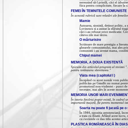
nereusind sã-l prindã, cãci el izbutis
fiica pentru complicitate, fiecare la c
FEMEI ÎN TEMNITELE COMUNISTE
În aceastã rubricã sunt relatãri ale femeilor
Mamie
Autoarea, sionistã, detinut politic, a
Lovinescu si a asistat la sfârsitul tr
cãci i-au refuzat orice medicatie. Cr
câteva zile mai târziu.
O mărturisire
Scriitoare de mare prestigiu a literat
ghearele comunismului, mai ales prin 
comunistii i-au arestat mama, conditi
Chipul mamei
MEMORIA, A DOUA EXISTENTÃ
Spicuim din articolul-program al revistei ".
pentru totdeauna identitatea."
Viata mea (capitolul I )
Începând cu acest numãr vom publica, 
publicãm pe Gandhi nu numai pentru fa
promotorul non-violentei - punct de ve
necesare, mai ales în aceste momente,
MEMORIA UNOR MARI EVENIMEN
În istoria fiecãrui popor existã, în cadrul
importantã majorã, fie pentru momentul istor
Soarta nu poate fi jucată pe o
În 1944, opozitia antonescianã, încerc
a trata cu Aliatii. Aflând acest lucru,
cu cuvintele ce dau titlu acestui arti
PLASTICA ROMÂNEASCÃ ÎN DIA