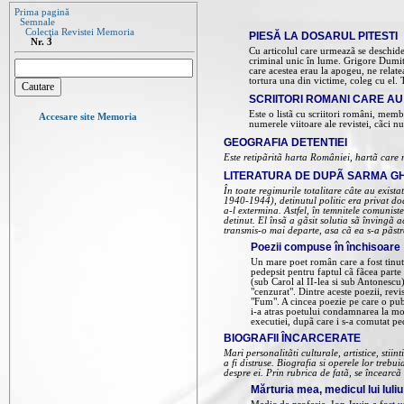
Prima pagină
Semnale
Colecţia Revistei Memoria
PIESĂ LA DOSARUL PITESTI
Nr. 3
Cu articolul care urmeazã se deschid
criminal unic în lume. Grigore Dumitre
care acestea erau la apogeu, ne relat
tortura una din victime, coleg cu el.
SCRIITORI ROMANI CARE AU
Este o listã cu scriitori români, membri
Accesare site Memoria
numerele viitoare ale revistei, cãci 
GEOGRAFIA DETENTIEI
Este retipãritã harta României, hartã care m
LITERATURA DE DUPÃ SARMA G
În toate regimurile totalitare câte au exis
1940-1944), detinutul politic era privat doa
a-l extermina. Astfel, în temnitele comunist
detinut. El însã a gãsit solutia sã învingã 
transmis-o mai departe, asa cã ea s-a pãstr
Poezii compuse în închisoare
Un mare poet român care a fost tinut î
pedepsit pentru faptul cã fãcea parte 
(sub Carol al II-lea si sub Antonescu)
"cenzurat". Dintre aceste poezii, revi
"Fum". A cincea poezie pe care o publ
i-a atras poetului condamnarea la mo
executiei, dupã care i s-a comutat pe
BIOGRAFII ÎNCARCERATE
Mari personalitãti culturale, artistice, stii
a fi distruse. Biografia si operele lor trebu
despre ei. Prin rubrica de fatã, se încearcã
Mărturia mea, medicul lui Iuli