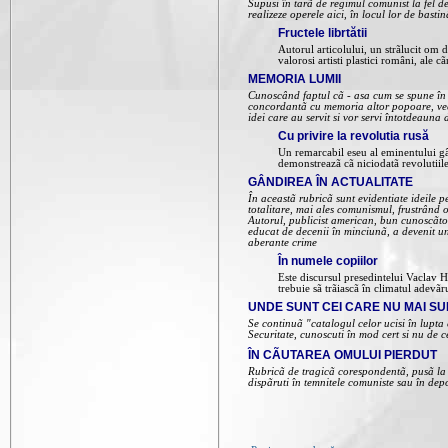
Supusi în tarã de regimul comunist la fel de f
realizeze operele aici, în locul lor de basti
Fructele librtătii
Autorul articolului, un strãlucit om d
valorosi artisti plastici români, ale 
MEMORIA LUMII
Cunoscând faptul cã - asa cum se spune în 
concordantã cu memoria altor popoare, veci
idei care au servit si vor servi întotdeauna
Cu privire la revolutia rusă
Un remarcabil eseu al eminentului gân
demonstreazã cã niciodatã revolutiile 
GÂNDIREA ÎN ACTUALITATE
În aceastã rubricã sunt evidentiate ideile 
totalitare, mai ales comunismul, frustrând 
Autorul, publicist american, bun cunoscãtor 
educat de decenii în minciunã, a devenit un
aberante crime
În numele copiilor
Este discursul presedintelui Vaclav H
trebuie sã trãiascã în climatul adevãr
UNDE SUNT CEI CARE NU MAI SUN
Se continuã "catalogul celor ucisi în lupta
Securitate, cunoscuti în mod cert si nu de c
ÎN CÃUTAREA OMULUI PIERDUT
Rubricã de tragicã corespondentã, pusã la di
dispãruti în temnitele comuniste sau în depor