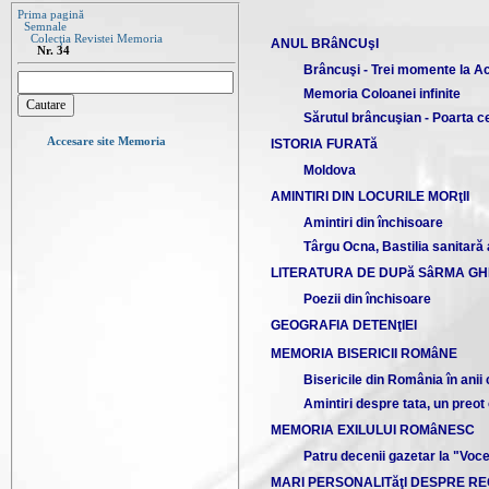
Prima pagină
Semnale
Colecţia Revistei Memoria
ANUL BRâNCUşI
Nr. 34
Brâncuşi - Trei momente la
Memoria Coloanei infinite
Sărutul brâncuşian - Poarta ce
Accesare site Memoria
ISTORIA FURATă
Moldova
AMINTIRI DIN LOCURILE MORţII
Amintiri din închisoare
Târgu Ocna, Bastilia sanitară
LITERATURA DE DUPă SâRMA GH
Poezii din închisoare
GEOGRAFIA DETENţIEI
MEMORIA BISERICII ROMâNE
Bisericile din România în anii 
Amintiri despre tata, un preot
MEMORIA EXILULUI ROMâNESC
Patru decenii gazetar la "Voce
MARI PERSONALITăţI DESPRE R