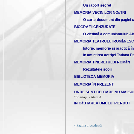
Un raport secret
MEMORIA VECINILOR NOşTRI
O carte-document din pagini 
BIOGRAFII CENZURATE
O victimă a comunismului: A
MEMORIA TEATRULUI ROMâNESC
Istorie, memorie şi practică î
În amintirea actriţei Tatiana P
MEMORIA TINERETULUI ROMâN
Rezultatele şcolii
BIBLIOTECA MEMORIA
MEMORIA îN PREZENT
UNDE SUNT CEI CARE NU MAI SU
"Catalog" - litera A
ÎN CăUTAREA OMULUI PIERDUT
< Pagina precedentă