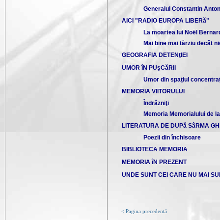
Generalul Constantin Anto
AICI "RADIO EUROPA LIBERă"
La moartea lui Noël Bernar
Mai bine mai târziu decât n
GEOGRAFIA DETENţIEI
UMOR îN PUşCăRII
Umor din spaţiul concentr
MEMORIA VIITORULUI
Îndrăzniţi
Memoria Memorialului de la
LITERATURA DE DUPă SâRMA GH
Poezii din închisoare
BIBLIOTECA MEMORIA
MEMORIA îN PREZENT
UNDE SUNT CEI CARE NU MAI SU
< Pagina precedentă