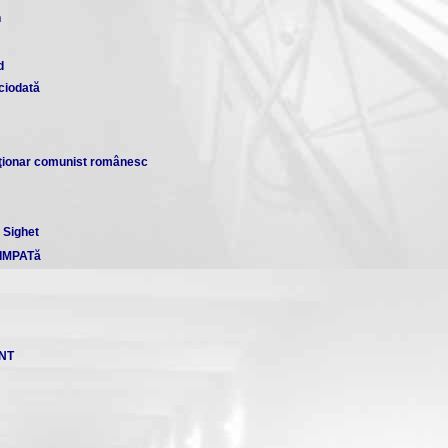
n
d
iciodată
aţionar comunist românesc
 Sighet
IMPATă
NT