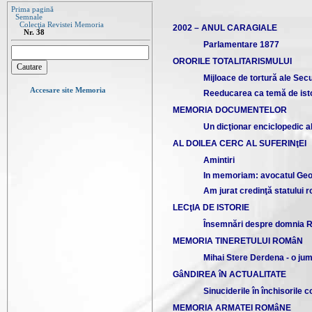
Prima pagină
Semnale
Colecţia Revistei Memoria
2002 – ANUL CARAGIALE
Nr. 38
Parlamentare 1877
ORORILE TOTALITARISMULUI
Mijloace de tortură ale Secur
Accesare site Memoria
Reeducarea ca temă de istor
MEMORIA DOCUMENTELOR
Un dicţionar enciclopedic al
AL DOILEA CERC AL SUFERINţEI
Amintiri
In memoriam: avocatul Ge
Am jurat credinţă statului 
LECţIA DE ISTORIE
Însemnări despre domnia Re
MEMORIA TINERETULUI ROMâN
Mihai Stere Derdena - o jum
GâNDIREA îN ACTUALITATE
Sinuciderile în închisorile
MEMORIA ARMATEI ROMâNE