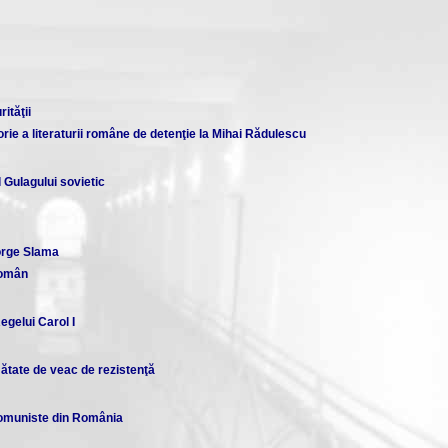
ităţii
ie a literaturii române de detenţie la Mihai Rădulescu
 Gulagului sovietic
orge Slama
român
gelui Carol I
ătate de veac de rezistenţă
 comuniste din România