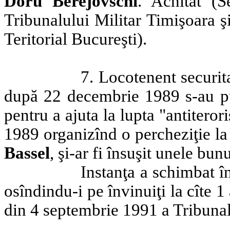
Doru Berejovschi
. Achitat (
Tribunalului Militar Timişoara ş
Teritorial Bucureşti).
7. Locotenent securit
după 22 decembrie 1989 s-au pu
pentru a ajuta la lupta "antiteror
1989 organizînd o percheziţie la
Bassel
, şi-ar fi însuşit unele bun
Instanţa a schimbat în
osîndindu-i pe învinuiţi la cîte 1
din 4 septembrie 1991 a Tribunal