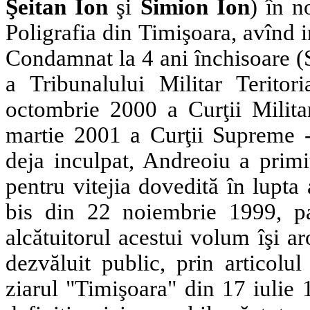
Şeitan Ion
şi
Simion Ion
) în 
Poligrafia din Timişoara, avînd im
Condamnat la 4 ani închisoare (
a Tribunalului Militar Teritor
octombrie 2000 a Curţii Milita
martie 2001 a Curţii Supreme - 
deja inculpat, Andreoiu a primi
pentru vitejia dovedită în lupta 
bis din 22 noiembrie 1999, pa
alcătuitorul acestui volum îşi ar
dezvăluit public, prin articolu
ziarul "Timişoara" din 17 iulie 