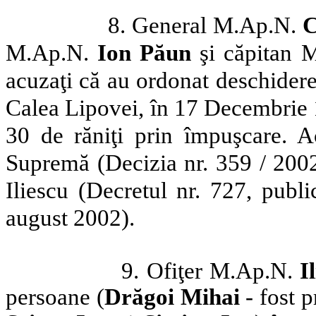
8. General M.Ap.N.
C
M.Ap.N.
Ion Păun
şi căpitan 
acuzaţi că au ordonat deschidere
Calea Lipovei, în 17 Decembrie 1
30 de răniţi prin împuşcare. A
Supremă (Decizia nr. 359 / 2002)
Iliescu (Decretul nr. 727, publ
august 2002).
9. Ofiţer M.Ap.N.
I
persoane (
Drăgoi Mihai
- fost p