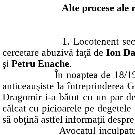
Alte procese ale 
1. Locotenent sec
cercetare abuzivă faţă de
Ion Da
şi
Petru Enache
.
În noaptea de 18/19
anticeauşiste la întreprinderea 
Dragomir i-a bătut cu un par de
călcat cu picioarele pe degetele 
să obţină astfel informaţii despre
Avocatul inculpat