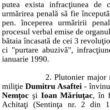
putea exista infracţiunea de 
urmărirea penală să fie începută.
pen. începerea urmăririi pena
procesul verbal emise de organu
bătaia încasată de cei 3 revoluţ
ci "purtare abuzivă", infracţiu
ianuarie 1990.
2. Plutonier major 
miliţie
Dumitru Asaftei
- învinu
Nemţoc
şi
Ioan Măriuţac
, în
Achitaţi (Sentinţa nr. 2 din 