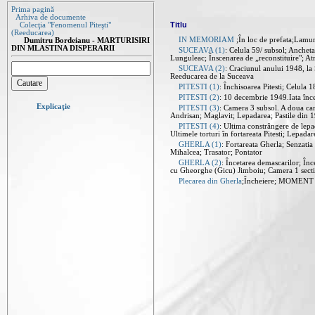
Prima pagină
Arhiva de documente
Titlu
Colecţia "Fenomenul Piteşti"
(Reeducarea)
IN MEMORIAM
;În loc de prefata;Lamuri
Dumitru Bordeianu - MARTURISIRI
DIN MLASTINA DISPERARII
SUCEAVA (1)
: Celula 59/ subsol; Anchet
Lunguleac; Înscenarea de „reconstituire"; A
SUCEAVA (2)
: Craciunul anului 1948, la
Reeducarea de la Suceava
PITESTI (1)
: Închisoarea Pitesti; Celula 
PITESTI (2)
: 10 decembrie 1949.Iata încep
Explicaţie
PITESTI (3)
: Camera 3 subsol. A doua cam
Andrisan; Maglavit; Lepadarea; Pastile din 
PITESTI (4)
: Ultima constrângere de lepad
Ultimele torturi în fortareata Pitesti; Lepad
GHERLA (1)
: Fortareata Gherla; Senzatia
Mihalcea; Trasator; Pontator
GHERLA (2)
: Încetarea demascarilor; Înce
cu Gheorghe (Gicu) Jimboiu; Camera 1 sectie
Plecarea din Gherla
;Încheiere; MOMEN