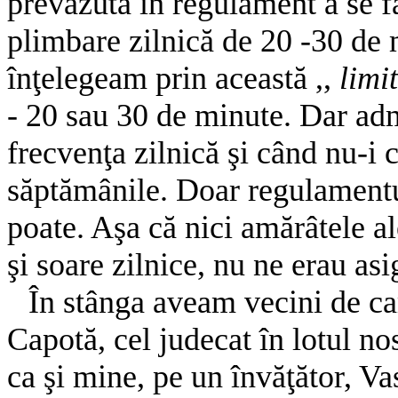
prevăzută în regulament a se fa
plimbare zilnică de 20 -30 de m
înţelegeam prin această ,,
limi
- 20 sau 30 de minute. Dar admi
frecvenţa zilnică şi când nu-i
săptămânile. Doar regulamentu
poate. Aşa că nici amărâtele 
şi soare zilnice, nu ne erau asi
Î
n stânga aveam vecini de c
Capotă, cel judecat în lotul no
ca şi mine, pe un învăţător, Va