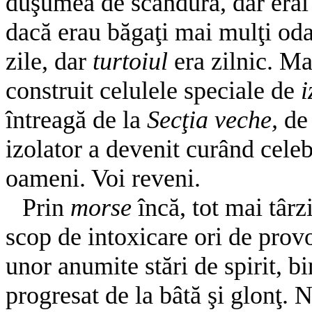
duşumea de scândură, dar erai l
dacă erau băgaţi mai mulţi oda
zile, dar
turtoiul
era zilnic. Ma
construit celulele speciale de
i
întreagă de la
Secţia veche,
de
izolator a devenit curând celeb
oameni. Voi reveni.
Prin
morse
încă, tot mai târz
scop de intoxicare ori de prov
unor anumite stări de spirit, b
progresat de la bâtă şi glonţ. N