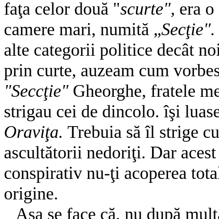
faţa celor două "
scurte",
era o
camere mari, numită „
Secţie"
alte categorii politice decât n
prin curte, auzeam cum vorbes
"Seccţie"
Gheorghe, fratele me
strigau cei de dincolo. îşi lua
Oraviţa.
Trebuia să îl strige c
ascultătorii nedoriţi. Dar ac
conspirativ nu-ţi acoperea tota
origine.
Aşa se face că, nu după mult