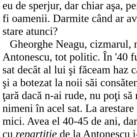
eu de sperjur, dar chiar aşa, 
fi oamenii. Darmite când ar ave
stare atunci?
Gheorghe Neagu, cizmarul, ma
Antonescu, tot politic. În '40 f
sat decât al lui şi făceam haz c
şi a botezat la noii săi consăten
ţară dacă n-ai rude, nu poţi să 
nimeni în acel sat. La arestare 
mici. Avea el 40-45 de ani, dar
cu
repartiţie
de la Antonescu i-