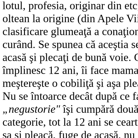
lotul, profesia, originar din et
oltean la origine (din Apele Vi
clasificare glumeaţă a conaţion
curând. Se spunea că aceştia se
acasă şi plecaţi de bună voie. 
împlinesc 12 ani, îi face mama o
meştereşte o cobiliţă şi aşa pl
Nu se întoarce decât după ce f
„negustorie"
îşi cumpără două
categorie, tot la 12 ani se cear
sa şi pleacă, fuge de acasă, nu