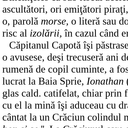
ascultători, ori emiţători piraţ
o, parolă
morse,
o literă sau d
risc al
izolării,
în cazul când er
Căpitanul Capotă îşi păstras
o
avusese, deşi trecuseră ani d
rumenă de copil cuminte, a fost
lucrat la Baia Sprie,
Ionathan
glas cald. catifelat, chiar prin f
cu el la mină îşi aduceau cu d
cântat la un Crăciun colindul