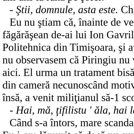
-
Ştii, domnule, asta este.
Chi
Eu nu ştiam că, înainte de v
făgărăşean de-ai lui Ion Gavril
Politehnica din Timişoara, şi 
nu observasem că Piringiu nu v
aici. El urma un tratament bisă
din cameră necunoscând motivul
însă, a venit miliţianul să-1 sc
-
Hai, mă, ţifilistu ' ăla, hai 
Când s-a întors, mare scandal