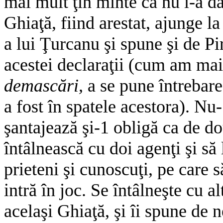
mai mult ţin minte că nu i-a d
Ghiaţă, fiind arestat, ajunge l
a lui Ţurcanu şi spune şi de Pi
acestei declaraţii (cum am mai
demascări,
a se pune întrebar
a fost în spatele acestora). Nu-
şantajează şi-1 obligă ca de d
întâlnească cu doi agenţi şi să 
prieteni şi cunoscuţi, pe care s
intră în joc. Se întâlneşte cu 
acelaşi Ghiaţă, şi îi spune de ne