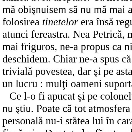
mă obişnuisem să nu mă mai am
folosirea
tinetelor
era însă reg
atunci fereastra. Nea Petrică, 
mai friguros, ne-a propus ca n
deschidem. Chiar ne-a spus c
trivială povestea, dar şi pe as
un lucru : mulţi oameni suport
Ce l-o fi apucat şi pe colone
nu ştiu. Poate că tot atmosfera
personală nu-i stătea lui în car