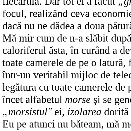
fiecăruia. Dar tot el a făcut
„g
focul, realizând ceva economie
dacă nu ne dădea a doua pătură
Mă mir cum de n-a slăbit după
caloriferul ăsta, în curând a d
toate camerele de pe o latură, f
într-un veritabil mijloc de tel
legătura cu toate camerele de p
încet alfabetul
morse
şi se gen
„morsistul"
ei,
izolarea
dorită
Eu pe atunci nu băteam, mă me