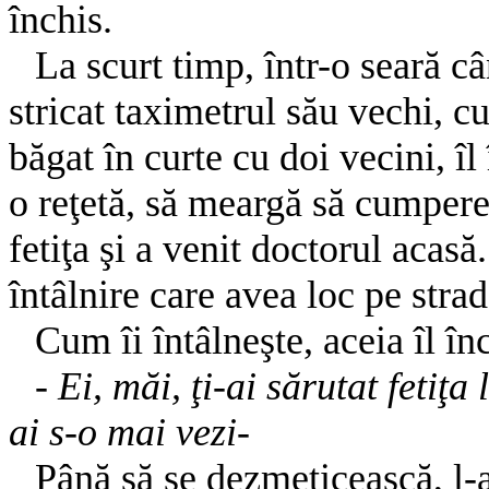
închis.
La scurt timp, într-o seară câ
stricat taximetrul său vechi, cu
băgat în curte cu doi vecini, î
o reţetă, să meargă să cumper
fetiţa şi a venit doctorul acasă
întâlnire care avea loc pe strad
Cum îi întâlneşte, aceia îl înc
-
Ei, măi, ţi-ai sărutat fetiţa
ai s-o mai vezi-
Până să se dezmeticească, l-