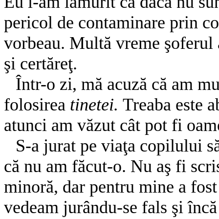
Eu i-am lămurit că dacă nu sun
pericol de contaminare prin co
vorbeau. Multă vreme şoferul a
şi certăreţ.
Într-o zi, mă acuză că am mu
folosirea
tinetei.
Treaba este ab
atunci am văzut cât pot fi oame
S-a jurat pe viaţa copilului s
că nu am făcut-o. Nu aş fi scr
minoră, dar pentru mine a fost 
vedeam jurându-se fals şi încă