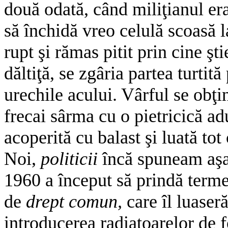
două odată, când miliţianul era
să închidă vreo celulă scoasă 
rupt şi rămas pitit prin cine şt
dăltiţă, se zgâria partea turti
urechile acului. Vârful se obţi
frecai sârma cu o pietricică ad
acoperită cu balast şi luată tot 
Noi,
politicii
încă spuneam aşa 
1960 a început să prindă term
de
drept comun,
care îl luaser
introducerea radiatoarelor de f