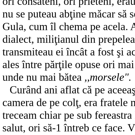
ori consăteni, ori prieteni, erau
nu se puteau abţine măcar să s
Gula, cum îl chema pe acela. Ad
dialect, miliţianul din prepele
transmiteau ei încât a fost şi
ales între părţile opuse ori ma
unde nu mai bătea
,,morsele".
Curând ani aflat că pe aceeaşi
camera de pe colţ, era fratele
treceam chiar pe sub fereastra 
salut, ori să-1 întreb ce face. 