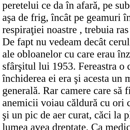
peretelui ce da în afară, pe sub
aşa de frig, încât pe geamuri 
respiraţiei noastre , trebuia ra
De fapt nu vedeam decât cerul, 
ale obloanelor cu care erau înze
sfârşitul lui 1953. Fereastra o
închiderea ei era şi acesta un
generală. Rar camere care să f
anemicii voiau căldură cu ori ce
şi un pic de aer curat, căci la 
lumea avea dreptate. Ca medic