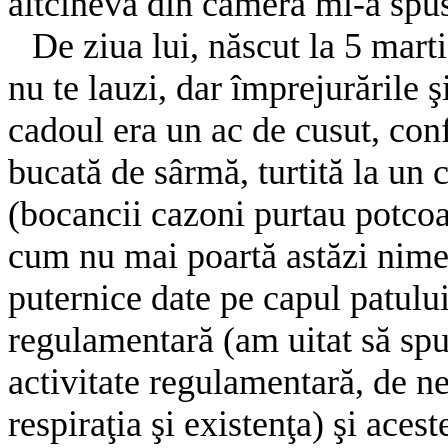
altcineva din camera mi-a spus
De ziua lui, născut la 5 mart
nu te lauzi, dar împrejurările 
cadoul era un ac de cusut, con
bucată de sârmă, turtită la un
(bocancii cazoni purtau potcoa
cum nu mai poartă astăzi nimen
puternice date pe capul patului
regulamentară (am uitat să spu
activitate regulamentară, de n
respiraţia şi existenţa) şi aces