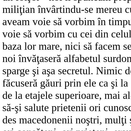
miliţian învârtindu-se mereu cu
aveam voie să vorbim în timpu
voie să vorbim cu cei din celul
baza lor mare, nici să facem s
noi învăţaseră alfabetul surdo­
sparge şi aşa secretul. Nimic de
făcuseră găuri prin ele ca şi l
de la etajele superioare, mai 
să-şi salute prietenii ori cunos
des macedonenii noştri, mulţi şi