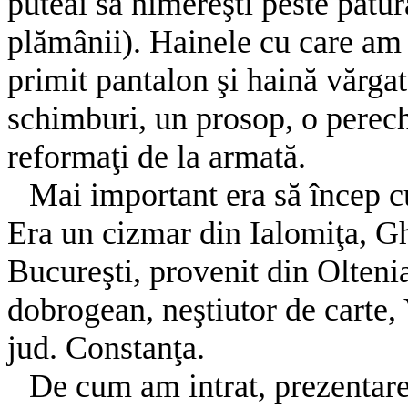
puteai să nimereşti peste pătu
plămânii). Hainele cu care am
primit pantalon şi haină vărga
schimburi, un prosop, o perech
reformaţi de la armată.
Mai important era să încep cu
Era un cizmar din Ialomiţa, G
Bucureşti, provenit din Oltenia
dobrogean, neştiutor de carte,
jud. Constanţa.
De cum am intrat, prezentar