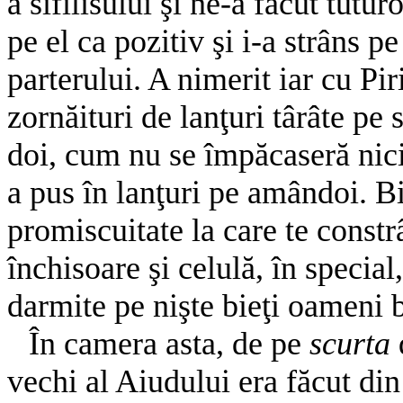
a sifilisului şi ne-a făcut tutur
pe el ca pozitiv şi i-a strâns p
parterului. A nimerit iar cu Piri
zornăituri de lanţuri târâte pe 
doi, cum nu se împăcaseră nici î
a pus în lanţuri pe amândoi. B
promiscuitate la care te constr
închisoare şi celulă, în special
darmite pe nişte bieţi oameni 
În camera asta, de pe
scurta
vechi al Aiudului era făcut din