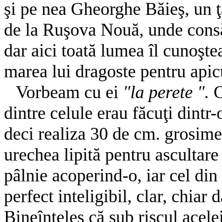
şi pe nea Gheorghe Băieş, un ţă
de la Ruşova Nouă, unde consă
dar aici toată lumea îl cunoşt
marea lui dragoste pentru apicu
Vorbeam cu ei
"la perete ".
C
dintre celule erau făcuţi dint
deci realiza 30 de cm. grosime
urechea lipită pentru ascultare
pâlnie acoperind-o, iar cel din
perfect inteligibil, clar, chiar 
Bineînţeles că sub riscul acele