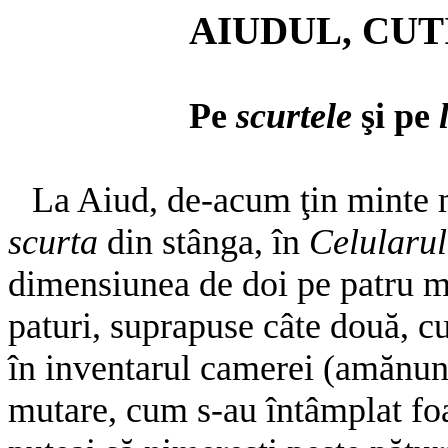
AIUDUL, CUTI
Pe
scurtele
şi pe
La Aiud, de-acum ţin minte ma
scurta
din stânga, în
Celularu
dimensiunea de doi pe patru me
paturi, suprapuse câte două, cu
în inventarul camerei (amănunt
mutare, cum s-au întâmplat foa