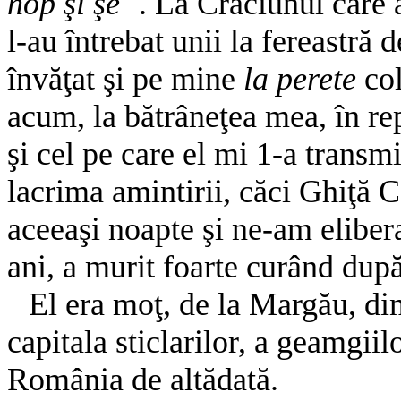
hop şi şe
''. La Crăciunul care a
l-au întrebat unii la fereastră 
învăţat şi pe mine
la perete
co
acum, la bătrâneţea mea, în re
şi cel pe care el mi 1-a transm
lacrima amintirii, căci Ghiţă C
aceeaşi noapte şi ne-am elibera
ani, a murit foarte curând după
El era moţ, de la Margău, din
capitala sticlarilor, a geamgii
România de altădată.