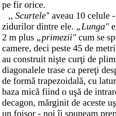
pe fir orice.
,,
Scurtele'
' aveau 10 celule 
zidurilor dintre ele.
„Lunga"
e
2 m plus
„primezii"
cum se spu
camere, deci peste 45 de metri.
au construit nişte curţi de pl
diagonalele trase ca pereţi desp
de formă trapezoidală, cu latur
baza mică fiind o uşă de intrare
decagon, mărginit de aceste uşi,
un foişor - noi îi spuneam pre