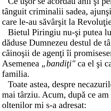
Ce uşor se acordau anii şi pe
tânguit criminalii sadea, ajunş
care le-au săvârşit la Revoluţie
Bietul Piringiu nu-şi putea lu
dăduse Dumnezeu destul de târz
câinoşii de agenţi îi promisese
Asemenea
„bandiţi"
ca el şi 
familia.
Toate astea, despre necazuri
mai târziu. Acum, după ce am l
oltenilor mi s-a adresat: