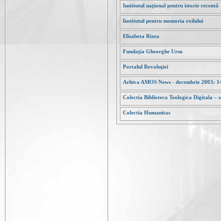
Institutul naţional pentru istorie recentă
Institutul pentru memoria exilului
Elisabeta Rizea
Fundaţia Gheorghe Ursu
Portalul Revoluţiei
Arhiva AMOS News - decembrie 2003: 14
Colectia Biblioteca Teologica Digitala – s
Colectia Humanitas