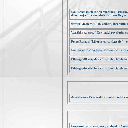
Ion Iliescu în dialog cu Vladimir Tismăn
democraţie" - comentată de Ioan Roşca
Sergiu Nicolaescu "Revolutia, inceputul
V.A.Stănculescu. "Generalul revoluţiei c
Petre Roman."Libertatea ca datorie" - 
Ion Iliescu. "Revoluţie şi reformă" - co
Bibliografii selective - 1 - Livia Dandara
Bibliografii selective - 2 - Livia Dandara
Actualitatea Procesului comunismului - s
Institutul de Investigare a Crimelor Co