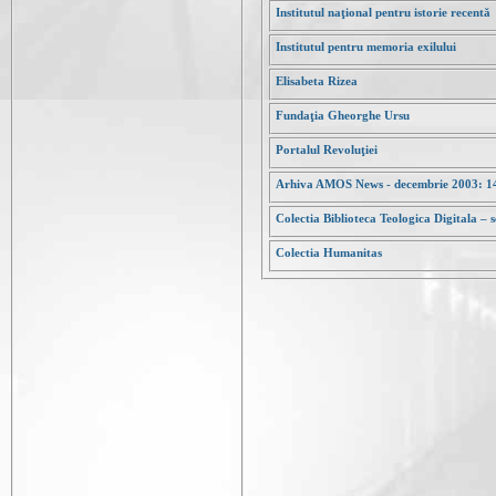
Institutul naţional pentru istorie recentă
Institutul pentru memoria exilului
Elisabeta Rizea
Fundaţia Gheorghe Ursu
Portalul Revoluţiei
Arhiva AMOS News - decembrie 2003: 14
Colectia Biblioteca Teologica Digitala – s
Colectia Humanitas