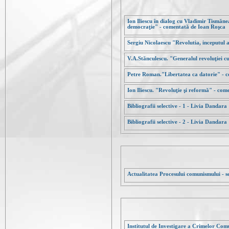
Ion Iliescu în dialog cu Vladimir Tismăn
democraţie" - comentată de Ioan Roşca
Sergiu Nicolaescu "Revolutia, inceputul
V.A.Stănculescu. "Generalul revoluţiei c
Petre Roman."Libertatea ca datorie" - 
Ion Iliescu. "Revoluţie şi reformă" - co
Bibliografii selective - 1 - Livia Dandara
Bibliografii selective - 2 - Livia Dandara
Actualitatea Procesului comunismului - s
Institutul de Investigare a Crimelor Co